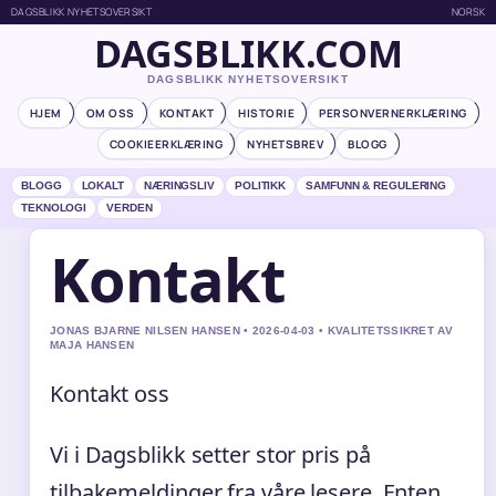
DAGSBLIKK NYHETSOVERSIKT
NORSK
DAGSBLIKK.COM
DAGSBLIKK NYHETSOVERSIKT
HJEM
OM OSS
KONTAKT
HISTORIE
PERSONVERNERKLÆRING
COOKIEERKLÆRING
NYHETSBREV
BLOGG
BLOGG
LOKALT
NÆRINGSLIV
POLITIKK
SAMFUNN & REGULERING
TEKNOLOGI
VERDEN
Kontakt
JONAS BJARNE NILSEN HANSEN • 2026-04-03 • KVALITETSSIKRET AV
MAJA HANSEN
Kontakt oss
Vi i Dagsblikk setter stor pris på
tilbakemeldinger fra våre lesere. Enten