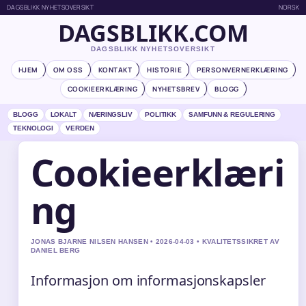
DAGSBLIKK NYHETSOVERSIKT
NORSK
DAGSBLIKK.COM
DAGSBLIKK NYHETSOVERSIKT
HJEM
OM OSS
KONTAKT
HISTORIE
PERSONVERNERKLÆRING
COOKIEERKLÆRING
NYHETSBREV
BLOGG
BLOGG
LOKALT
NÆRINGSLIV
POLITIKK
SAMFUNN & REGULERING
TEKNOLOGI
VERDEN
Cookieerklæri
ng
JONAS BJARNE NILSEN HANSEN • 2026-04-03 • KVALITETSSIKRET AV
DANIEL BERG
Informasjon om informasjonskapsler