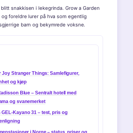
 blitt snakkisen i lekegrinda. Grow a Garden
– og foreldre lurer på hva som egentlig
 nysgjerrige barn og bekymrede voksne.
 Joy Stranger Things: Samlefigurer,
nhet og kjøp
adisson Blue – Sentralt hotell med
ama og svanemerket
GEL-Kayano 31 – test, pris og
nligning
enstasjoner i Norge – status, priser og