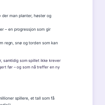
» der man planter, høster og
ter – en progressjon som gir
om regn, snø og torden som kan
, samtidig som spillet ikke krever
rt før – og som nå treffer en ny
llioner spillere, et tall som få
edie))