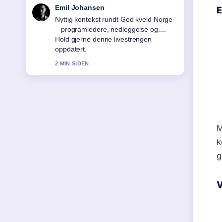
Andreas Dahl
E
Dekningen av Overnatting i Stavanger
– beste hotell og... oppleves solid og
lett a folge.
4 MIN SIDEN
M
k
g
V