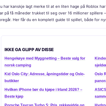
u har kanskje lagt merke til at en liten hage på Roblox har
ar på få måneder trukket til seg over 16 millioner spillere 
oregår. Her får du en komplett guide til spillet, både for
IKKE GA GLIPP AV DISSE
Hengekøye med Myggnetting – Beste valg for
Kinder
norsk camping
sjelde
Kid Oslo City: Adresse, åpningstider og Oslo-
Oslo R
butikker
panor
Hvilken iPhone bør du kjøpe i Irland 2026? –
ASICS 
Beste kjøp
samme
Porsche Taycan Turbo S: Pris, rekkevidde og
Hydrog