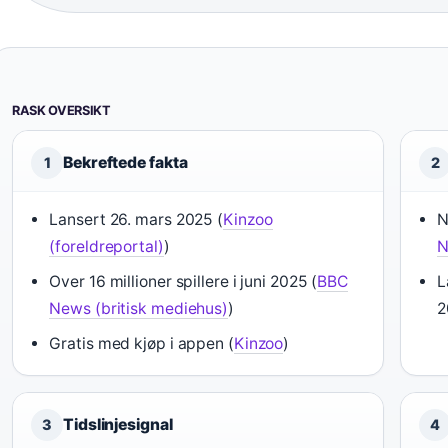
RASK OVERSIKT
Bekreftede fakta
1
2
Lansert 26. mars 2025 (
Kinzoo
N
(foreldreportal)
)
N
Over 16 millioner spillere i juni 2025 (
BBC
L
News (britisk mediehus)
)
2
Gratis med kjøp i appen (
Kinzoo
)
Tidslinjesignal
3
4