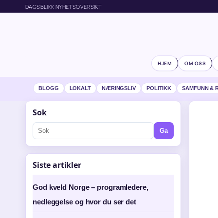
DAGSBLIKK NYHETSOVERSIKT
HJEM
OM OSS
BLOGG
LOKALT
NÆRINGSLIV
POLITIKK
SAMFUNN & 
Sok
Ga
Siste artikler
God kveld Norge – programledere,
nedleggelse og hvor du ser det