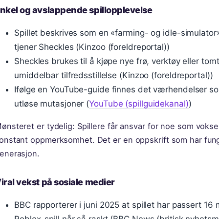
nkel og avslappende spillopplevelse
Spillet beskrives som en «farming- og idle-simulator
tjener Sheckles (Kinzoo (foreldreportal))
Sheckles brukes til å kjøpe nye frø, verktøy eller tom
umiddelbar tilfredsstillelse (Kinzoo (foreldreportal))
Ifølge en YouTube-guide finnes det værhendelser s
utløse mutasjoner (
YouTube (spillguidekanal)
)
ønsteret er tydelig: Spillere får ansvar for noe som vokser
onstant oppmerksomhet. Det er en oppskrift som har funge
enerasjon.
iral vekst på sosiale medier
BBC rapporterer i juni 2025 at spillet har passert 16 mi
Roblox-spill når så raskt (BBC News (britisk nyhetsm