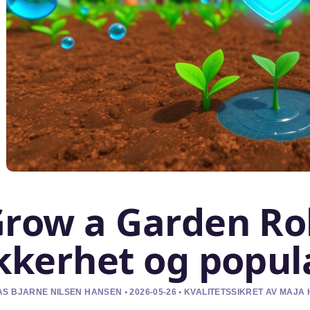
row a Garden Rob
kkerhet og popula
S BJARNE NILSEN HANSEN • 2026-05-26 • KVALITETSSIKRET AV MAJA