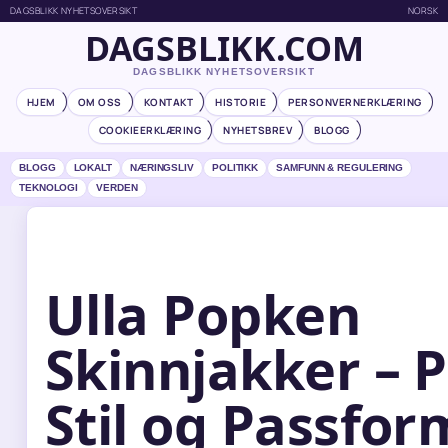
DAGSBLIKK NYHETSOVERSIKT
NORSK
DAGSBLIKK.COM
DAGSBLIKK NYHETSOVERSIKT
HJEM
OM OSS
KONTAKT
HISTORIE
PERSONVERNERKLÆRING
COOKIEERKLÆRING
NYHETSBREV
BLOGG
BLOGG
LOKALT
NÆRINGSLIV
POLITIKK
SAMFUNN & REGULERING
TEKNOLOGI
VERDEN
Ulla Popken
Skinnjakker – P
Stil og Passfor