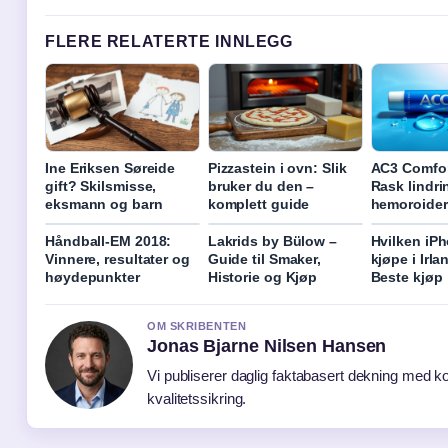
FLERE RELATERTE INNLEGG
Ine Eriksen Søreide
Pizzastein i ovn: Slik
AC3 Comfor
gift? Skilsmisse,
bruker du den –
Rask lindri
eksmann og barn
komplett guide
hemoroider
Håndball-EM 2018:
Lakrids by Bülow –
Hvilken iP
Vinnere, resultater og
Guide til Smaker,
kjøpe i Irl
høydepunkter
Historie og Kjøp
Beste kjøp
OM SKRIBENTEN
Jonas Bjarne Nilsen Hansen
Vi publiserer daglig faktabasert dekning med ko
kvalitetssikring.