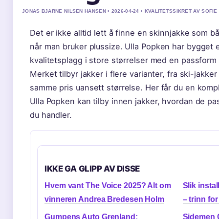
JONAS BJARNE NILSEN HANSEN • 2026-04-24 • KVALITETSSIKRET AV SOFI
Det er ikke alltid lett å finne en skinnjakke som bå
når man bruker plussize. Ulla Popken har bygget e
kvalitetsplagg i store størrelser med en passform
Merket tilbyr jakker i flere varianter, fra ski-jakker
samme pris uansett størrelse. Her får du en kom
Ulla Popken kan tilby innen jakker, hvordan de pas
du handler.
IKKE GA GLIPP AV DISSE
Hvem vant The Voice 2025? Alt om
Slik insta
vinneren Andrea Bredesen Holm
– trinn for
Gumpens Auto Grenland:
Sidemen C