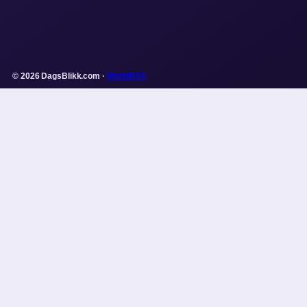
© 2026 DagsBlikk.com ·
WorldRSS