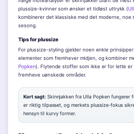
Ifølge moteanalyser er skinnjakker blant de mest 
plussize-kvinner som ønsker et tidløst uttrykk (
Ul
kombinerer det klassiske med det moderne, noe s
sesong.
Tips for plussize
For plussize-styling gjelder noen enkle prinsipper
elementer som fremhever midjen, og kombiner med
Popken
). Flytende stoffer som ikke er for lette er
fremheve uønskede områder.
Kort sagt:
Skinnjakken fra Ulla Popken fungerer f
er riktig tilpasset, og merkets plussize-fokus sik
hensyn til kurvy former.