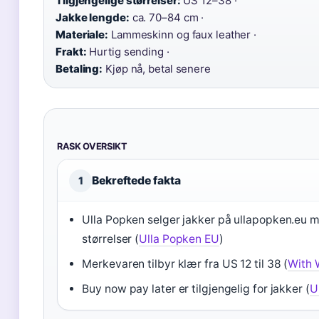
Tilgjengelige størrelser:
US 12–38 ·
Jakke lengde:
ca. 70–84 cm ·
Materiale:
Lammeskinn og faux leather ·
Frakt:
Hurtig sending ·
Betaling:
Kjøp nå, betal senere
RASK OVERSIKT
Bekreftede fakta
1
Ulla Popken selger jakker på ullapopken.eu m
størrelser (
Ulla Popken EU
)
Merkevaren tilbyr klær fra US 12 til 38 (
With 
Buy now pay later er tilgjengelig for jakker (
U