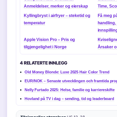
Anmeldelser, merker og eierskap
Time, Sco
Kyllingbryst i airfryer – steketid og
Få meg på 
temperatur
handling,
innspillin
Apple Vision Pro – Pris og
Kviselign
tilgjengelighet i Norge
Årsaker 
4 RELATERTE INNLEGG
Old Money Blonde: Luxe 2025 Hair Color Trend
EUR/NOK – Senaste utvecklingen och framtida pr
Nelly Furtado 2025: Helse, familie og karriereskifte
Hovland på TV i dag – sending, tid og leaderboard