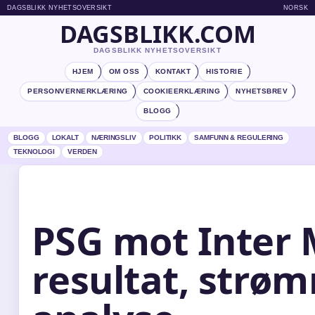
DAGSBLIKK NYHETSOVERSIKT
NORSK
DAGSBLIKK.COM
DAGSBLIKK NYHETSOVERSIKT
HJEM
OM OSS
KONTAKT
HISTORIE
PERSONVERNERKLÆRING
COOKIEERKLÆRING
NYHETSBREV
BLOGG
BLOGG
LOKALT
NÆRINGSLIV
POLITIKK
SAMFUNN & REGULERING
TEKNOLOGI
VERDEN
PSG mot Inter 
resultat, strø