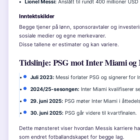
Lionel Messi:
Anslått til rundt 400 millioner USD 
Inntektskilder
Begge tjener på lønn, sponsoravtaler og investeri
sosiale medier og egne merkevarer.
Disse tallene er estimater og kan variere.
Tidslinje: PSG mot Inter Miami og M
Juli 2023:
Messi forlater PSG og signerer for 
2024/25-sesongen:
Inter Miami kvalifiserer s
29. juni 2025:
PSG møter Inter Miami i åttedel
30. juni 2025:
PSG går videre til kvartfinalen.
Dette mønsteret viser hvordan Messis karriere har
som endret fotballandskapet for begge lag.