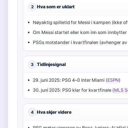
Hva som er uklart
2
Nøyaktig spilletid for Messi i kampen (ikke of
Om Messi startet eller kom inn som innbytter
PSGs motstander i kvartfinalen (avhenger av 
Tidlinjesignal
3
29. juni 2025: PSG 4–0 Inter Miami (
ESPN
)
30. juni 2025: PSG klar for kvartfinale (
MLS S
Hva skjer videre
4
PSG møter vinneren av Boca Juniors–Al Hilal i