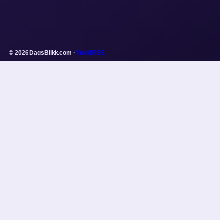
© 2026 DagsBlikk.com ·
WorldRSS