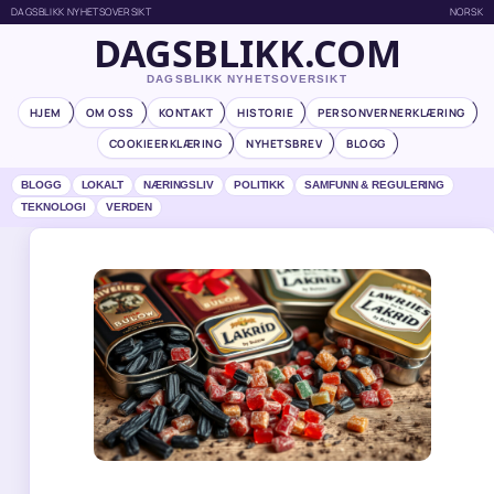
DAGSBLIKK NYHETSOVERSIKT
NORSK
DAGSBLIKK.COM
DAGSBLIKK NYHETSOVERSIKT
HJEM
OM OSS
KONTAKT
HISTORIE
PERSONVERNERKLÆRING
COOKIEERKLÆRING
NYHETSBREV
BLOGG
BLOGG
LOKALT
NÆRINGSLIV
POLITIKK
SAMFUNN & REGULERING
TEKNOLOGI
VERDEN