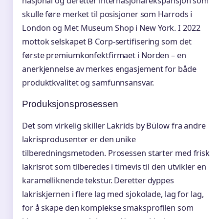
nasjonal og deretter internasjonal ekspansjon som
skulle føre merket til posisjoner som Harrods i
London og Met Museum Shop i New York. I 2022
mottok selskapet B Corp-sertifisering som det
første premiumkonfektfirmaet i Norden – en
anerkjennelse av merkes engasjement for både
produktkvalitet og samfunnsansvar.
Produksjonsprosessen
Det som virkelig skiller Lakrids by Bülow fra andre
lakrisprodusenter er den unike
tilberedningsmetoden. Prosessen starter med frisk
lakrisrot som tilberedes i timevis til den utvikler en
karamelliknende tekstur. Deretter dyppes
lakriskjernen i flere lag med sjokolade, lag for lag,
for å skape den komplekse smaksprofilen som