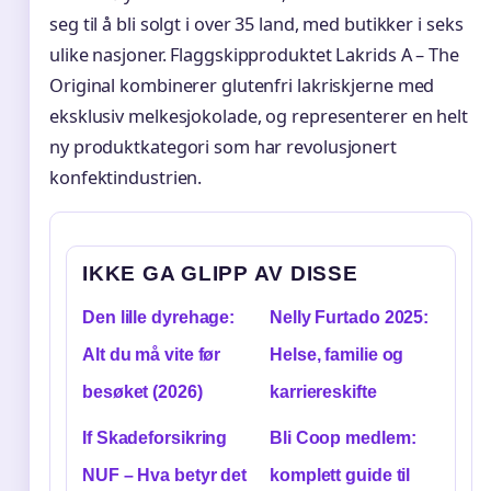
seg til å bli solgt i over 35 land, med butikker i seks
ulike nasjoner. Flaggskipproduktet Lakrids A – The
Original kombinerer glutenfri lakriskjerne med
eksklusiv melkesjokolade, og representerer en helt
ny produktkategori som har revolusjonert
konfektindustrien.
IKKE GA GLIPP AV DISSE
Den lille dyrehage:
Nelly Furtado 2025:
Alt du må vite før
Helse, familie og
besøket (2026)
karriereskifte
If Skadeforsikring
Bli Coop medlem:
NUF – Hva betyr det
komplett guide til