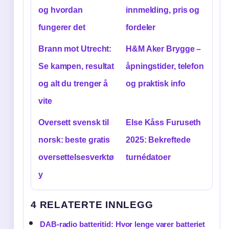
og hvordan
innmelding, pris og
fungerer det
fordeler
Brann mot Utrecht:
H&M Aker Brygge –
Se kampen, resultat
åpningstider, telefon
og alt du trenger å
og praktisk info
vite
Oversett svensk til
Else Kåss Furuseth
norsk: beste gratis
2025: Bekreftede
oversettelsesverktø
turnédatoer
y
4 RELATERTE INNLEGG
DAB-radio batteritid: Hvor lenge varer batteriet