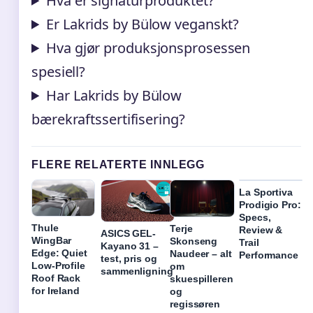
Hva er signaturproduktet?
Er Lakrids by Bülow veganskt?
Hva gjør produksjonsprosessen
spesiell?
Har Lakrids by Bülow
bærekraftssertifisering?
FLERE RELATERTE INNLEGG
La Sportiva
Prodigio Pro:
Specs,
Thule
Terje
Review &
ASICS GEL-
WingBar
Skonseng
Trail
Kayano 31 –
Edge: Quiet
Naudeer – alt
Performance
test, pris og
Low-Profile
om
sammenligning
Roof Rack
skuespilleren
for Ireland
og
regissøren