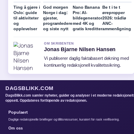
Ting å gjøre i
God morgen
Nano Banana
Be t i te t
Oslo: guide
Norge i dag:
Pro: AI-
ørepropper
til aktiviteter
gjester,
bildegenerator
2026: trådlø
og
programledere
med 4K og
ANC-
opplevelser
og siste nytt
gratis kreditter
ammenligning
OM SKRIBENTEN
Jonas Bjarne Nilsen Hansen
Vi publiserer daglig faktabasert dekning med
kontinuerlig redaksjonell kvalitetssikring.
DAGSBLIKK.COM
DagsBlikk.com samler nyheter, guider og analyser i et moderne redaksjonelt
oppsett. Oppdateres fortlopende av redaksjonen.
Populaert
Daglige redaksjonelle briefinger og tillitsressurser, kuratert for rask verifisering.
Om oss