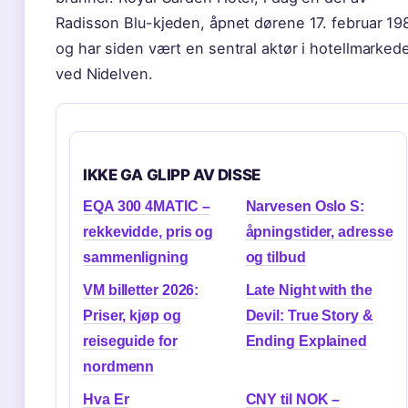
Radisson Blu-kjeden, åpnet dørene 17. februar 19
og har siden vært en sentral aktør i hotellmarked
ved Nidelven.
IKKE GA GLIPP AV DISSE
EQA 300 4MATIC –
Narvesen Oslo S:
rekkevidde, pris og
åpningstider, adresse
sammenligning
og tilbud
VM billetter 2026:
Late Night with the
Priser, kjøp og
Devil: True Story &
reiseguide for
Ending Explained
nordmenn
Hva Er
CNY til NOK –