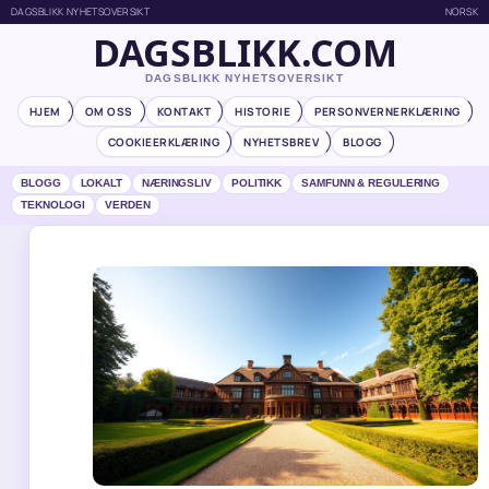
DAGSBLIKK NYHETSOVERSIKT
NORSK
DAGSBLIKK.COM
DAGSBLIKK NYHETSOVERSIKT
HJEM
OM OSS
KONTAKT
HISTORIE
PERSONVERNERKLÆRING
COOKIEERKLÆRING
NYHETSBREV
BLOGG
BLOGG
LOKALT
NÆRINGSLIV
POLITIKK
SAMFUNN & REGULERING
TEKNOLOGI
VERDEN