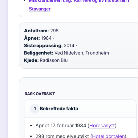
Mia Gundersen ung: Karriere og liv fra starten i
Stavanger
Antall rom:
298 ·
Åpnet:
1984 ·
Siste oppussing:
2014 ·
Beliggenhet:
Ved Nidelven, Trondheim ·
Kjede:
Radisson Blu
RASK OVERSIKT
Bekreftede fakta
1
Åpnet 17. februar 1984 (
Horecanytt
)
298 rom med elveutsikt (
Hotellportalen
)