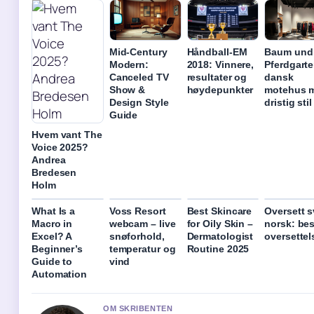
Mid-Century
Håndball-EM
Baum und
Modern:
2018: Vinnere,
Pferdgarte
Canceled TV
resultater og
dansk
Show &
høydepunkter
motehus 
Design Style
dristig stil
Guide
Hvem vant The
Voice 2025?
Andrea
Bredesen
Holm
What Is a
Voss Resort
Best Skincare
Oversett s
Macro in
webcam – live
for Oily Skin –
norsk: bes
Excel? A
snøforhold,
Dermatologist
oversettel
Beginner’s
temperatur og
Routine 2025
Guide to
vind
Automation
OM SKRIBENTEN