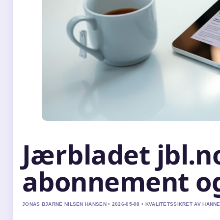
Jærbladet jbl.no
abonnement og
JONAS BJARNE NILSEN HANSEN • 2026-05-08 • KVALITETSSIKRET AV HANN