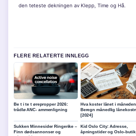
den teteste dekningen av Klepp, Time og Hå.
FLERE RELATERTE INNLEGG
Be t i te t ørepropper 2026:
Hva koster lånet i månede
trådlø ANC- ammenligning
Beregn månedlig lånekost
[2024]
Sukken Minnesider Ringerike –
Kid Oslo City: Adresse,
Finn dødsannonser og
åpningstider og Oslo-butik