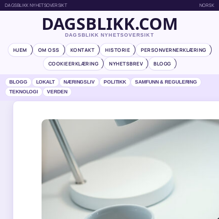
DAGSBLIKK NYHETSOVERSIKT
NORSK
DAGSBLIKK.COM
DAGSBLIKK NYHETSOVERSIKT
HJEM
OM OSS
KONTAKT
HISTORIE
PERSONVERNERKLÆRING
COOKIEERKLÆRING
NYHETSBREV
BLOGG
BLOGG
LOKALT
NÆRINGSLIV
POLITIKK
SAMFUNN & REGULERING
TEKNOLOGI
VERDEN