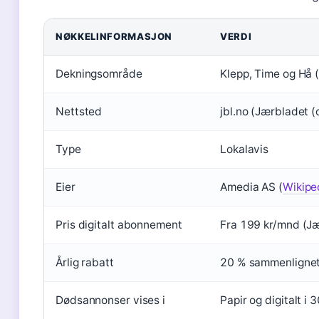
NØKKELINFORMASJON
VERDI
Dekningsområde
Klepp, Time og Hå 
Nettsted
jbl.no (Jærbladet (o
Type
Lokalavis
Eier
Amedia AS (
Wikiped
Pris digitalt abonnement
Fra 199 kr/mnd (Jæ
Årlig rabatt
20 % sammenlignet
Dødsannonser vises i
Papir og digitalt i 