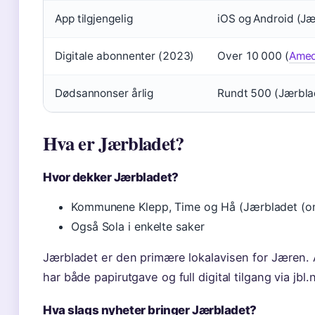
App tilgjengelig
iOS og Android (Jæ
Digitale abonnenter (2023)
Over 10 000 (
Amedi
Dødsannonser årlig
Rundt 500 (Jærbla
Hva er Jærbladet?
Hvor dekker Jærbladet?
Kommunene Klepp, Time og Hå (Jærbladet (o
Også Sola i enkelte saker
Jærbladet er den primære lokalavisen for Jæren.
har både papirutgave og full digital tilgang via jbl.
Hva slags nyheter bringer Jærbladet?