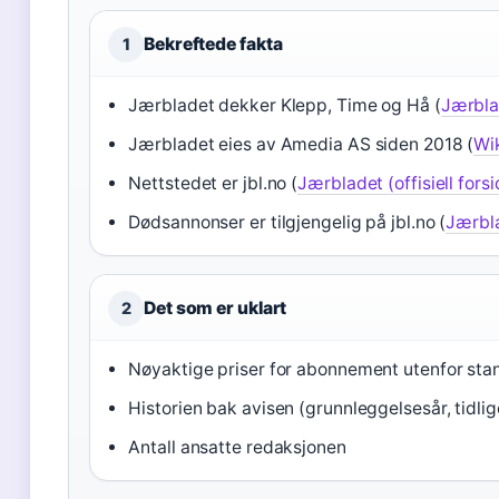
Bekreftede fakta
1
Jærbladet dekker Klepp, Time og Hå (
Jærbla
Jærbladet eies av Amedia AS siden 2018 (
Wik
Nettstedet er jbl.no (
Jærbladet (offisiell forsi
Dødsannonser er tilgjengelig på jbl.no (
Jærbl
Det som er uklart
2
Nøyaktige priser for abonnement utenfor sta
Historien bak avisen (grunnleggelsesår, tidlig
Antall ansatte redaksjonen