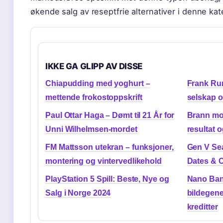
økende salg av reseptfrie alternativer i denne kat
IKKE GA GLIPP AV DISSE
Chiapudding med yoghurt –
Frank Ru
mettende frokostoppskrift
selskap og
Paul Ottar Haga – Dømt til 21 År for
Brann mo
Unni Wilhelmsen-mordet
resultat o
FM Mattsson utekran – funksjoner,
Gen V Se
montering og vintervedlikehold
Dates & 
PlayStation 5 Spill: Beste, Nye og
Nano Ban
Salg i Norge 2024
bildegene
kreditter