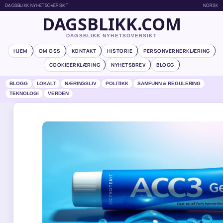
DAGSBLIKK NYHETSOVERSIKT
NORSK
DAGSBLIKK.COM
DAGSBLIKK NYHETSOVERSIKT
HJEM
OM OSS
KONTAKT
HISTORIE
PERSONVERNERKLÆRING
COOKIEERKLÆRING
NYHETSBREV
BLOGG
BLOGG
LOKALT
NÆRINGSLIV
POLITIKK
SAMFUNN & REGULERING
TEKNOLOGI
VERDEN