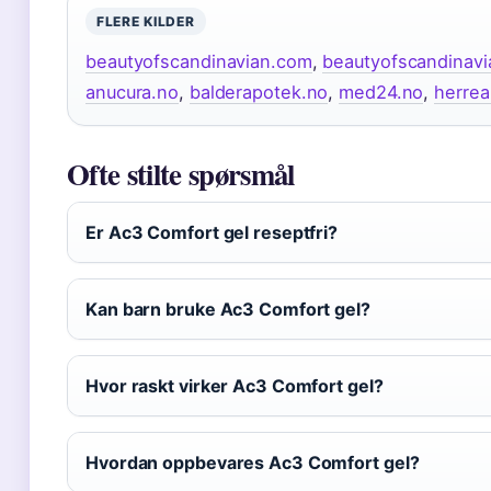
FLERE KILDER
beautyofscandinavian.com
,
beautyofscandinav
anucura.no
,
balderapotek.no
,
med24.no
,
herrea
Ofte stilte spørsmål
Er Ac3 Comfort gel reseptfri?
Kan barn bruke Ac3 Comfort gel?
Hvor raskt virker Ac3 Comfort gel?
Hvordan oppbevares Ac3 Comfort gel?