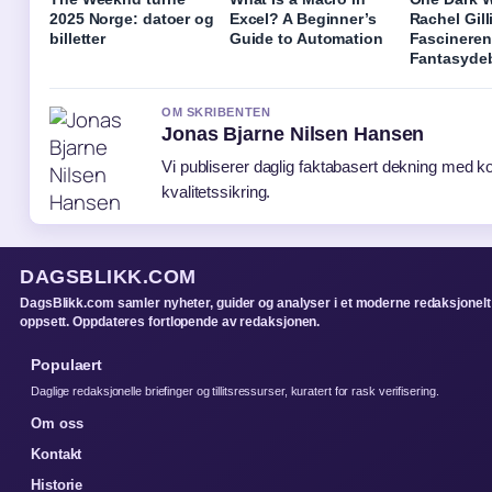
2025 Norge: datoer og
Excel? A Beginner’s
Rachel Gill
billetter
Guide to Automation
Fascinere
Fantasyde
OM SKRIBENTEN
Jonas Bjarne Nilsen Hansen
Vi publiserer daglig faktabasert dekning med ko
kvalitetssikring.
DAGSBLIKK.COM
DagsBlikk.com samler nyheter, guider og analyser i et moderne redaksjonelt
oppsett. Oppdateres fortlopende av redaksjonen.
Populaert
Daglige redaksjonelle briefinger og tillitsressurser, kuratert for rask verifisering.
Om oss
Kontakt
Historie