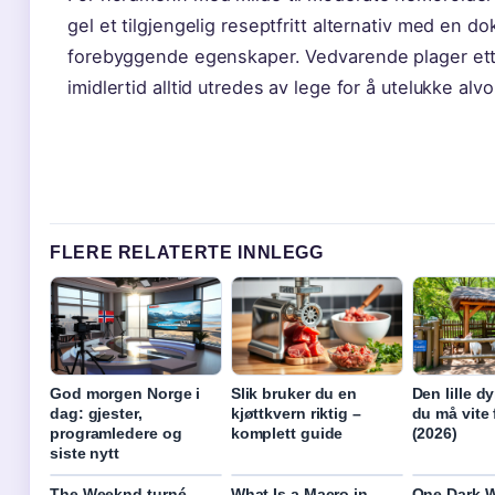
gel et tilgjengelig reseptfritt alternativ med en d
forebyggende egenskaper. Vedvarende plager ett
imidlertid alltid utredes av lege for å utelukke alvo
FLERE RELATERTE INNLEGG
God morgen Norge i
Slik bruker du en
Den lille d
dag: gjester,
kjøttkvern riktig –
du må vite 
programledere og
komplett guide
(2026)
siste nytt
The Weeknd turné
What Is a Macro in
One Dark 