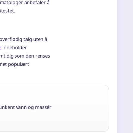
rmatologer anbefaler å
testet.
 overflødig talg uten å
r
inneholder
mtidig som den renses
nnet populært
lunkent vann og massér