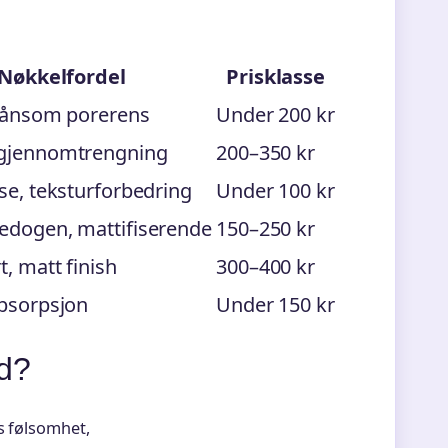
Nøkkelfordel
Prisklasse
skånsom porerens
Under 200 kr
gjennomtrengning
200–350 kr
se, teksturforbedring
Under 100 kr
edogen, mattifiserende
150–250 kr
t, matt finish
300–400 kr
bsorpsjon
Under 150 kr
ud?
s følsomhet,