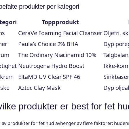
efalte produkter per kategori
tegori
Toppprodukt
ns
CeraVe Foaming Facial Cleanser
Oljefri, 
ner
Paula’s Choice 2% BHA
Dyp pore
rum
The Ordinary Niacinamid 10%
Talgbalan
ktighet
Neutrogena Hydro Boost
Ikke-kom
lkrem
EltaMD UV Clear SPF 46
Sinkbaser
ske
Aztec Clay Mask
Dyp oljea
ilke produkter er best for fet h
 av produkter for fet hud avhenger av flere faktorer: huden