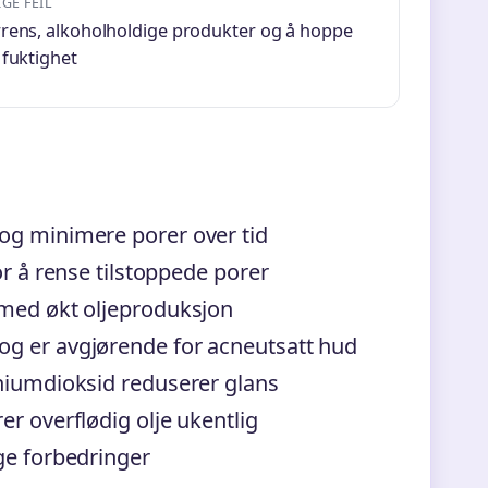
GE FEIL
rens, alkoholholdige produkter og å hoppe
 fuktighet
og minimere porer over tid
or å rense tilstoppede porer
 med økt oljeproduksjon
og er avgjørende for acneutsatt hud
aniumdioksid reduserer glans
r overflødig olje ukentlig
ge forbedringer