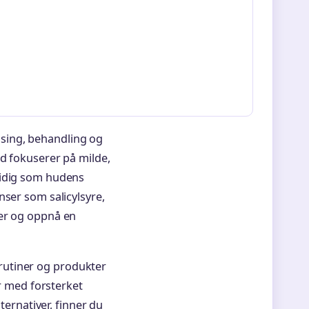
sing, behandling og
ud fokuserer på milde,
tidig som hudens
nser som salicylsyre,
ser og oppnå en
rutiner og produkter
er med forsterket
ternativer, finner du