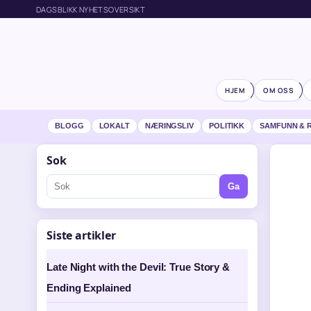
DAGSBLIKK NYHETSOVERSIKT
HJEM
OM OSS
BLOGG
LOKALT
NÆRINGSLIV
POLITIKK
SAMFUNN & 
Sok
Ga
Siste artikler
Late Night with the Devil: True Story &
Ending Explained