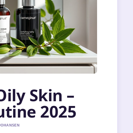
ily Skin –
utine 2025
E JOHANSEN