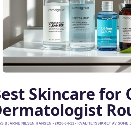
est Skincare for O
ermatologist Ro
S BJARNE NILSEN HANSEN • 2026-04-11 • KVALITETSSIKRET AV SOFI