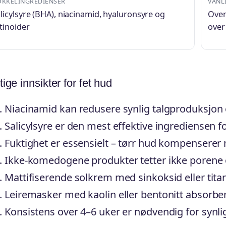
KKELINGREDIENSER
VANLI
licylsyre (BHA), niacinamid, hyaluronsyre og
Over
tinoider
over
tige innsikter for fet hud
Niacinamid kan redusere synlig talgproduksjon 
Salicylsyre er den mest effektive ingrediensen f
Fuktighet er essensielt – tørr hud kompenserer
Ikke-komedogene produkter tetter ikke porene 
Mattifiserende solkrem med sinkoksid eller tit
Leiremasker med kaolin eller bentonitt absorbere
Konsistens over 4–6 uker er nødvendig for synli