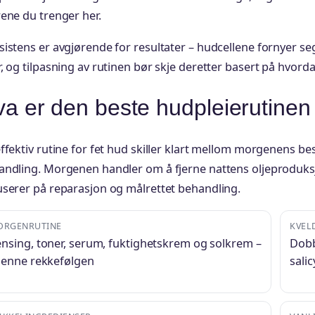
ene du trenger her.
istens er avgjørende for resultater – hudcellene fornyer seg 
, og tilpasning av rutinen bør skje deretter basert på hvor
a er den beste hudpleierutinen 
ffektiv rutine for fet hud skiller klart mellom morgenens be
andling. Morgenen handler om å fjerne nattens oljeproduks
userer på reparasjon og målrettet behandling.
ORGENRUTINE
KVEL
nsing, toner, serum, fuktighetskrem og solkrem –
Dobb
denne rekkefølgen
salic