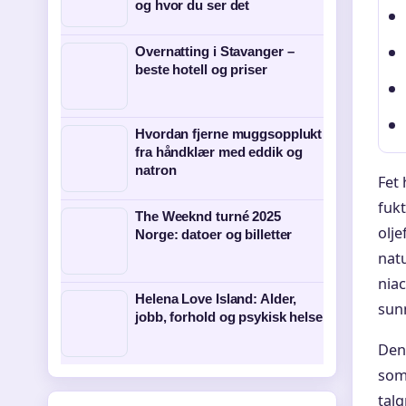
og hvor du ser det
Overnatting i Stavanger –
beste hotell og priser
Hvordan fjerne muggsopplukt
fra håndklær med eddik og
natron
Fet
fukt
The Weeknd turné 2025
olj
Norge: datoer og billetter
natu
nia
Helena Love Island: Alder,
sun
jobb, forhold og psykisk helse
Den
som 
talg