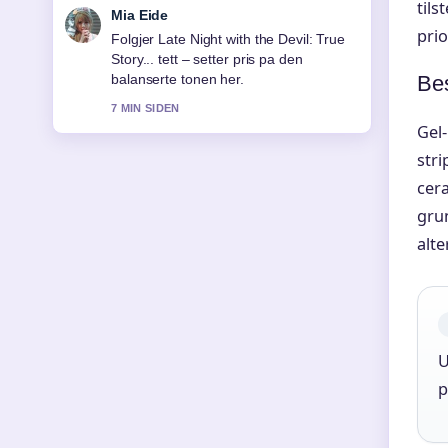
tils
Henrik Solberg
prio
Nyttig kontekst rundt God kveld Norge
– programledere, nedleggelse og....
Bes
Hold gjerne denne livestrengen
oppdatert.
Gel-
9 MIN SIDEN
stri
cer
grun
alte
U
p