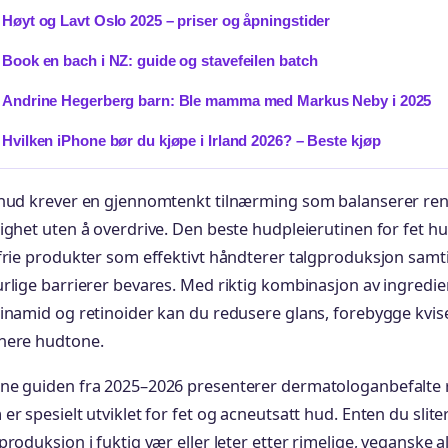
Høyt og Lavt Oslo 2025 – priser og åpningstider
Book en bach i NZ: guide og stavefeilen batch
Andrine Hegerberg barn: Ble mamma med Markus Neby i 2025
Hvilken iPhone bør du kjøpe i Irland 2026? – Beste kjøp
 hud krever en gjennomtenkt tilnærming som balanserer ren
ighet uten å overdrive. Den beste hudpleierutinen for fet h
efrie produkter som effektivt håndterer talgproduksjon sam
rlige barrierer bevares. Med riktig kombinasjon av ingredie
cinamid og retinoider kan du redusere glans, forebygge kvi
nere hudtone.
ne guiden fra 2025–2026 presenterer dermatologanbefalte 
er spesielt utviklet for fet og acneutsatt hud. Enten du slit
produksjon i fuktig vær eller leter etter rimelige, veganske al