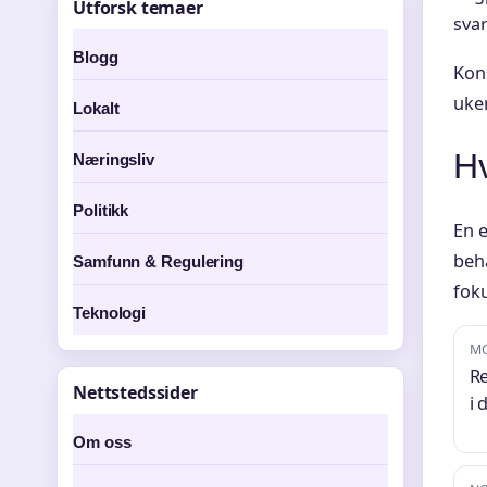
Utforsk temaer
svar
Blogg
Kons
uker
Lokalt
Hv
Næringsliv
Politikk
En e
beh
Samfunn & Regulering
fok
Teknologi
M
Re
Nettstedssider
i 
Om oss