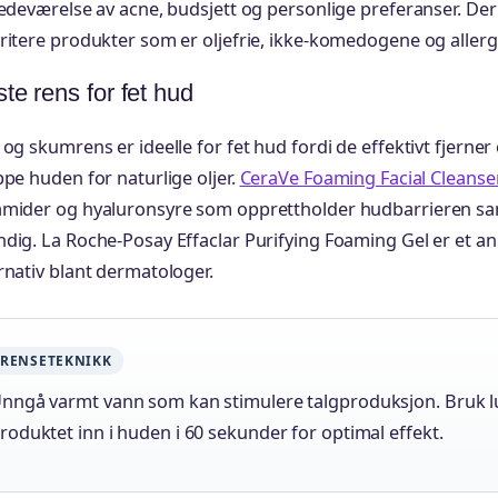
tedeværelse av acne, budsjett og personlige preferanser. De
ritere produkter som er oljefrie, ikke-komedogene og allergi
te rens for fet hud
 og skumrens er ideelle for fet hud fordi de effektivt fjerner
ppe huden for naturlige oljer.
CeraVe Foaming Facial Cleanse
amider og hyaluronsyre som opprettholder hudbarrieren sa
dig. La Roche-Posay Effaclar Purifying Foaming Gel er et a
rnativ blant dermatologer.
RENSETEKNIKK
nngå varmt vann som kan stimulere talgproduksjon. Bruk 
roduktet inn i huden i 60 sekunder for optimal effekt.