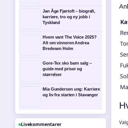
Anb
Jan Åge Fjørtoft – biografi,
karriere, tro og ny jobb i
Ka
Tyskland
Re
Hvem vant The Voice 2025?
To
Alt om vinneren Andrea
Bredesen Holm
Se
Gore-Tex sko barn salg –
Fu
guide med priser og
størrelser
So
Ma
Mia Gundersen ung: Karriere
og liv fra starten i Stavanger
Hv
Valg
Livekommentarer