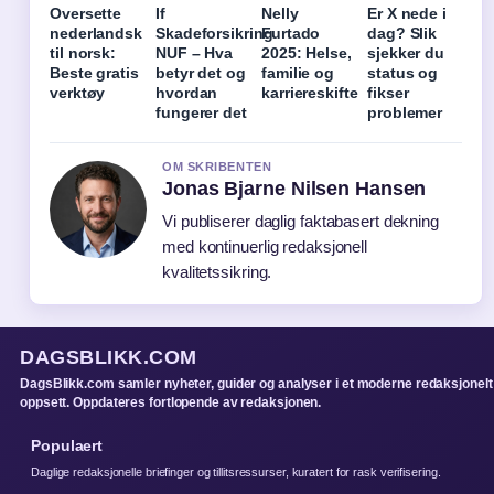
Oversette
If
Nelly
Er X nede i
nederlandsk
Skadeforsikring
Furtado
dag? Slik
til norsk:
NUF – Hva
2025: Helse,
sjekker du
Beste gratis
betyr det og
familie og
status og
verktøy
hvordan
karriereskifte
fikser
fungerer det
problemer
OM SKRIBENTEN
Jonas Bjarne Nilsen Hansen
Vi publiserer daglig faktabasert dekning
med kontinuerlig redaksjonell
kvalitetssikring.
DAGSBLIKK.COM
DagsBlikk.com samler nyheter, guider og analyser i et moderne redaksjonelt
oppsett. Oppdateres fortlopende av redaksjonen.
Populaert
Daglige redaksjonelle briefinger og tillitsressurser, kuratert for rask verifisering.