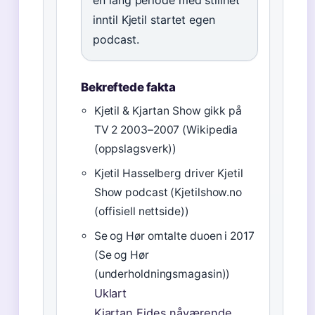
en lang periode med stillhet
inntil Kjetil startet egen
podcast.
Bekreftede fakta
Kjetil & Kjartan Show gikk på
TV 2 2003–2007 (Wikipedia
(oppslagsverk))
Kjetil Hasselberg driver Kjetil
Show podcast (Kjetilshow.no
(offisiell nettside))
Se og Hør omtalte duoen i 2017
(Se og Hør
(underholdningsmagasin))
Uklart
Kjartan Eides nåværende