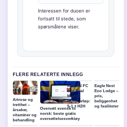
Interessen for duoen er
fortsatt til stede, som
spørsmålene viser.
FLERE RELATERTE INNLEGG
Arsenal FC
Eagle Nest
mot Real
Eco Lodge –
Madrid
pris,
Artrose og
kampforløp:
beliggenhet
tretthet –
5-1 + H2H
og fasiliteter
Oversett svensk til
årsaker,
norsk: beste gratis
vitaminer og
oversettelsesverktøy
behandling