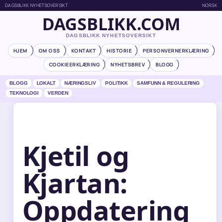
DAGSBLIKK NYHETSOVERSIKT
NORSK
DAGSBLIKK.COM
DAGSBLIKK NYHETSOVERSIKT
HJEM
OM OSS
KONTAKT
HISTORIE
PERSONVERNERKLÆRING
COOKIEERKLÆRING
NYHETSBREV
BLOGG
BLOGG
LOKALT
NÆRINGSLIV
POLITIKK
SAMFUNN & REGULERING
TEKNOLOGI
VERDEN
Kjetil og
Kjartan:
Oppdatering