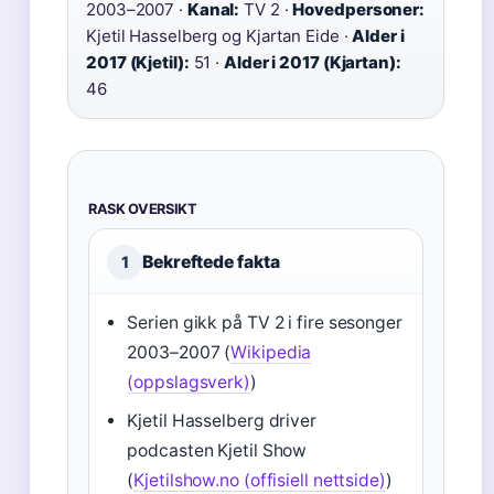
2003–2007 ·
Kanal:
TV 2 ·
Hovedpersoner:
Kjetil Hasselberg og Kjartan Eide ·
Alder i
2017 (Kjetil):
51 ·
Alder i 2017 (Kjartan):
46
RASK OVERSIKT
Bekreftede fakta
1
Serien gikk på TV 2 i fire sesonger
2003–2007 (
Wikipedia
(oppslagsverk)
)
Kjetil Hasselberg driver
podcasten Kjetil Show
(
Kjetilshow.no (offisiell nettside)
)