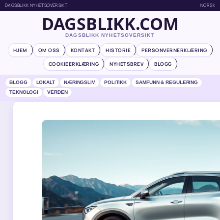
DAGSBLIKK NYHETSOVERSIKT
NORSK
DAGSBLIKK.COM
DAGSBLIKK NYHETSOVERSIKT
HJEM
OM OSS
KONTAKT
HISTORIE
PERSONVERNERKLÆRING
COOKIEERKLÆRING
NYHETSBREV
BLOGG
BLOGG
LOKALT
NÆRINGSLIV
POLITIKK
SAMFUNN & REGULERING
TEKNOLOGI
VERDEN