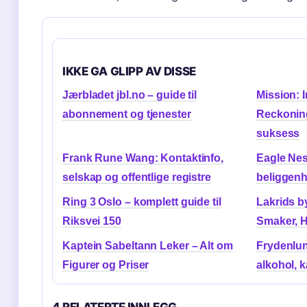
IKKE GA GLIPP AV DISSE
Jærbladet jbl.no – guide til
Mission: 
abonnement og tjenester
Reckoning
suksess
Frank Rune Wang: Kontaktinfo,
Eagle Nes
selskap og offentlige registre
beliggenhe
Ring 3 Oslo – komplett guide til
Lakrids b
Riksvei 150
Smaker, H
Kaptein Sabeltann Leker – Alt om
Frydenlun
Figurer og Priser
alkohol, k