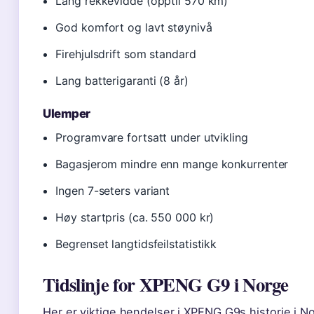
Lang rekkevidde (opptil 570 km)
God komfort og lavt støynivå
Firehjulsdrift som standard
Lang batterigaranti (8 år)
Ulemper
Programvare fortsatt under utvikling
Bagasjerom mindre enn mange konkurrenter
Ingen 7-seters variant
Høy startpris (ca. 550 000 kr)
Begrenset langtidsfeilstatistikk
Tidslinje for XPENG G9 i Norge
Her er viktige hendelser i XPENG G9s historie i N