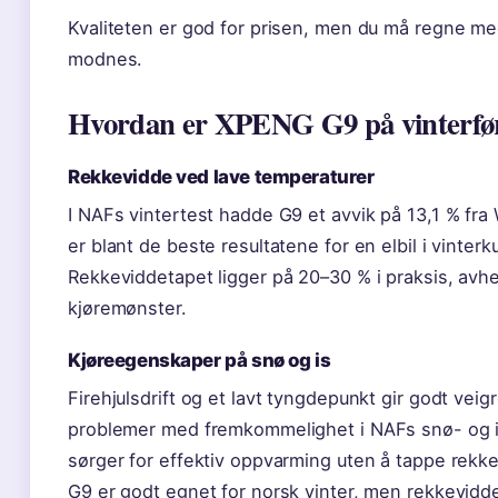
Kvaliteten er god for prisen, men du må regne me
modnes.
Hvordan er XPENG G9 på vinterfø
Rekkevidde ved lave temperaturer
I NAFs vintertest hadde G9 et avvik på 13,1 % fr
er blant de beste resultatene for en elbil i vinterk
Rekkeviddetapet ligger på 20–30 % i praksis, avh
kjøremønster.
Kjøreegenskaper på snø og is
Firehjulsdrift og et lavt tyngdepunkt gir godt vei
problemer med fremkommelighet i NAFs snø- og 
sørger for effektiv oppvarming uten å tappe rekk
G9 er godt egnet for norsk vinter, men rekkevidd