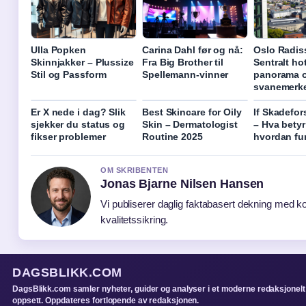
Ulla Popken
Carina Dahl før og nå:
Oslo Radis
Skinnjakker – Plussize
Fra Big Brother til
Sentralt ho
Stil og Passform
Spellemann-vinner
panorama 
svanemerk
Er X nede i dag? Slik
Best Skincare for Oily
If Skadefor
sjekker du status og
Skin – Dermatologist
– Hva betyr
fikser problemer
Routine 2025
hvordan fu
OM SKRIBENTEN
Jonas Bjarne Nilsen Hansen
Vi publiserer daglig faktabasert dekning med ko
kvalitetssikring.
DAGSBLIKK.COM
DagsBlikk.com samler nyheter, guider og analyser i et moderne redaksjonelt
oppsett. Oppdateres fortlopende av redaksjonen.