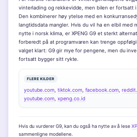
vinterlading og rekkevidde, men bilen er fortsatt i
Den kombinerer høy ytelse med en konkurransedy
langtidsdata mangler. Hvis du vil ha en elbil med m
nytte i norsk klima, er XPENG G9 et sterkt altern
forberedt på at programvaren kan trenge oppfølgi
valget klart: G9 gir mye for pengene, men du inv
fortsatt bygger sitt rykte.
FLERE KILDER
youtube.com
,
tiktok.com
,
facebook.com
,
reddit
youtube.com
,
xpeng.co.id
Hvis du vurderer G9, kan du også ha nytte av å lese
XP
sammenligne modellene.