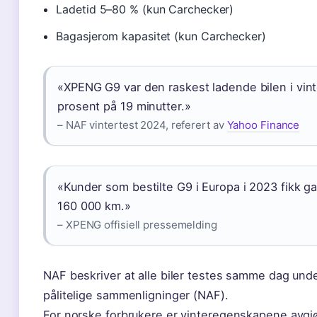
Ladetid 5–80 % (kun Carchecker)
Bagasjerom kapasitet (kun Carchecker)
«XPENG G9 var den raskest ladende bilen i vint
prosent på 19 minutter.»
– NAF vintertest 2024, referert av
Yahoo Finance
«Kunder som bestilte G9 i Europa i 2023 fikk garan
160 000 km.»
– XPENG offisiell pressemelding
NAF beskriver at alle biler testes samme dag unde
pålitelige sammenligninger (NAF).
For norske forbrukere er vinteregenskapene avgj