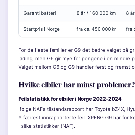
Garanti batteri
8 år / 160 000 km
8 å
Startpris i Norge
fra ca. 450 000 kr
fra 
For de fleste familier er G9 det bedre valget på 
lading, men G6 gir mye for pengene i en mindre 
Valget mellom G6 og G9 handler først og fremst 
Hvilke elbiler har minst problemer?
Feilstatistikk for elbiler i Norge 2022–2024
Ifølge NAFs tilstandsrapport har Toyota bZ4X, Hy
Y færrest innrapporterte feil. XPENG G9 har for ko
i slike statistikker (NAF).