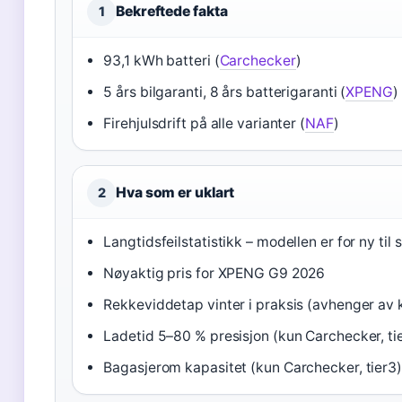
Bekreftede fakta
1
93,1 kWh batteri (
Carchecker
)
5 års bilgaranti, 8 års batterigaranti (
XPENG
)
Firehjulsdrift på alle varianter (
NAF
)
Hva som er uklart
2
Langtidsfeilstatistikk – modellen er for ny til 
Nøyaktig pris for XPENG G9 2026
Rekkeviddetap vinter i praksis (avhenger av k
Ladetid 5–80 % presisjon (kun Carchecker, ti
Bagasjerom kapasitet (kun Carchecker, tier3)