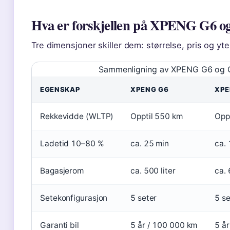
Hva er forskjellen på XPENG G6 o
Tre dimensjoner skiller dem: størrelse, pris og yte
Sammenligning av XPENG G6 og 
EGENSKAP
XPENG G6
XPE
Rekkevidde (WLTP)
Opptil 550 km
Opp
Ladetid 10–80 %
ca. 25 min
ca. 
Bagasjerom
ca. 500 liter
ca. 
Setekonfigurasjon
5 seter
5 se
Garanti bil
5 år / 100 000 km
5 å