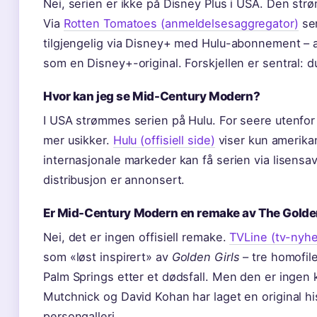
Nei, serien er ikke på Disney Plus i USA. Den str
Via
Rotten Tomatoes (anmeldelsesaggregator)
ser
tilgjengelig via Disney+ med Hulu-abonnement – 
som en Disney+-original. Forskjellen er sentral: d
Hvor kan jeg se Mid-Century Modern?
I USA strømmes serien på Hulu. For seere utenfor
mer usikker.
Hulu (offisiell side)
viser kun amerikan
internasjonale markeder kan få serien via lisensavt
distribusjon er annonsert.
Er Mid-Century Modern en remake av The Golde
Nei, det er ingen offisiell remake.
TVLine (tv-nyhe
som «løst inspirert» av
Golden Girls
– tre homofil
Palm Springs etter et dødsfall. Men den er ingen
Mutchnick og David Kohan har laget en original h
persongalleri.