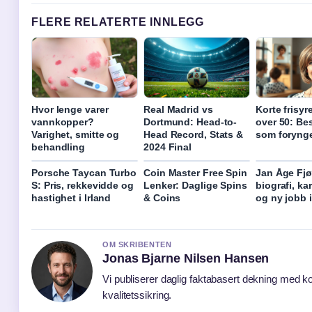
FLERE RELATERTE INNLEGG
Hvor lenge varer
Real Madrid vs
Korte frisyr
vannkopper?
Dortmund: Head-to-
over 50: Bes
Varighet, smitte og
Head Record, Stats &
som foryng
behandling
2024 Final
Porsche Taycan Turbo
Coin Master Free Spin
Jan Åge Fjør
S: Pris, rekkevidde og
Lenker: Daglige Spins
biografi, kar
hastighet i Irland
& Coins
og ny jobb 
OM SKRIBENTEN
Jonas Bjarne Nilsen Hansen
Vi publiserer daglig faktabasert dekning med ko
kvalitetssikring.