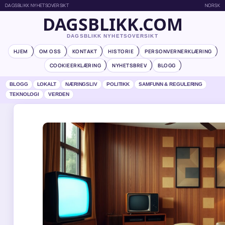
DAGSBLIKK NYHETSOVERSIKT
NORSK
DAGSBLIKK.COM
DAGSBLIKK NYHETSOVERSIKT
HJEM
OM OSS
KONTAKT
HISTORIE
PERSONVERNERKLÆRING
COOKIEERKLÆRING
NYHETSBREV
BLOGG
BLOGG
LOKALT
NÆRINGSLIV
POLITIKK
SAMFUNN & REGULERING
TEKNOLOGI
VERDEN