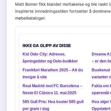
Matt Bomer fikk blandet mottakelse og ble raskt 
inspirerte innredningsstilen fortsetter å dominer
møbelkataloger.
IKKE GA GLIPP AV DISSE
Kid Oslo City: Adresse,
Dreame A1
åpningstider og Oslo-butikker
– er den b
Frankfurt Marathon 2025 – Alt du
Buskerud 
trenger å vite
varianter 
Real Madrid mot FC Barcelona –
Fakta om 
Neste El Clásico 11. mai 2025
spørsmål 
585 Gull Pris: Hva koster 585 gull
Hva skjer 
per gram i dag
Oppdatert 