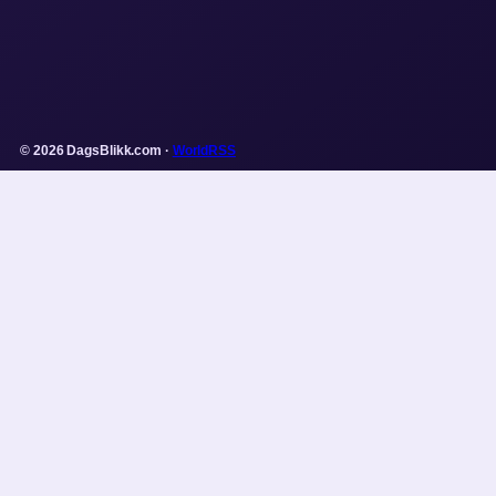
© 2026 DagsBlikk.com ·
WorldRSS