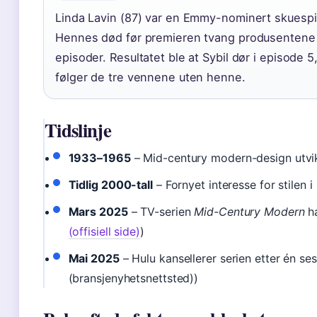
Linda Lavin (87) var en Emmy-nominert skuespil
Hennes død før premieren tvang produsentene t
episoder. Resultatet ble at Sybil dør i episode
følger de tre vennene uten henne.
Tidslinje
1933–1965
– Mid-century modern-design utvi
Tidlig 2000-tall
– Fornyet interesse for stilen 
Mars 2025
– TV-serien
Mid-Century Modern
ha
(offisiell side)
)
Mai 2025
– Hulu kansellerer serien etter én se
(bransjenyhetsnettsted))