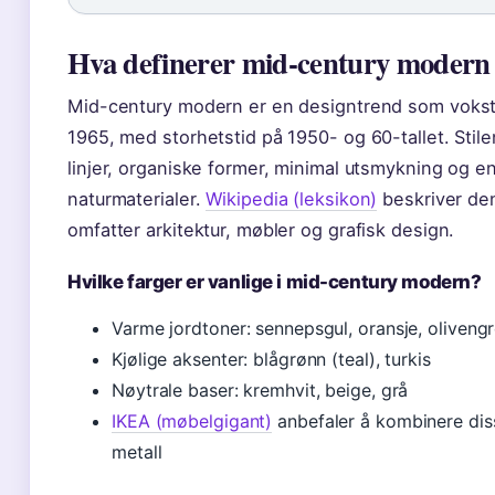
Hva definerer mid-century modern s
Mid-century modern er en designtrend som vokst
1965, med storhetstid på 1950- og 60-tallet. Sti
linjer, organiske former, minimal utsmykning og en 
naturmaterialer.
Wikipedia (leksikon)
beskriver de
omfatter arkitektur, møbler og grafisk design.
Hvilke farger er vanlige i mid-century modern?
Varme jordtoner: sennepsgul, oransje, oliveng
Kjølige aksenter: blågrønn (teal), turkis
Nøytrale baser: kremhvit, beige, grå
IKEA (møbelgigant)
anbefaler å kombinere dis
metall