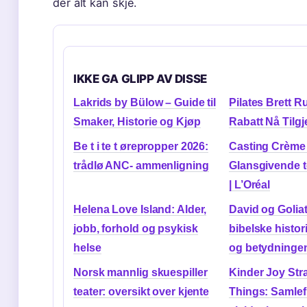
der alt kan skje.
IKKE GA GLIPP AV DISSE
Lakrids by Bülow – Guide til
Pilates Brett R
Smaker, Historie og Kjøp
Rabatt Nå Tilgj
Be t i te t ørepropper 2026:
Casting Crème
trådlø ANC- ammenligning
Glansgivende t
| L’Oréal
Helena Love Island: Alder,
David og Golia
jobb, forhold og psykisk
bibelske histo
helse
og betydninge
Norsk mannlig skuespiller
Kinder Joy Str
teater: oversikt over kjente
Things: Samlef