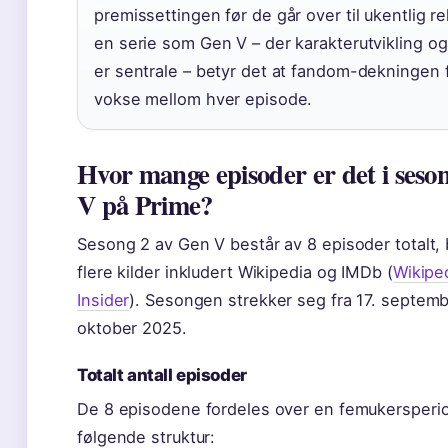
premissettingen før de går over til ukentlig re
en serie som Gen V – der karakterutvikling og 
er sentrale – betyr det at fandom-dekningen får
vokse mellom hver episode.
Hvor mange episoder er det i seso
V på Prime?
Sesong 2 av Gen V består av 8 episoder totalt, 
flere kilder inkludert Wikipedia og IMDb (
Wikipe
Insider
). Sesongen strekker seg fra 17. septembe
oktober 2025.
Totalt antall episoder
De 8 episodene fordeles over en femukersper
følgende struktur: