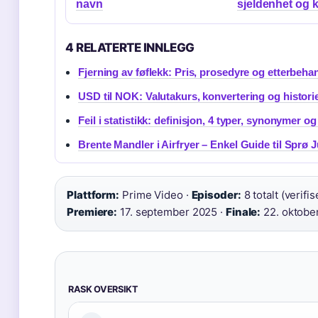
navn
sjeldenhet og 
4 RELATERTE INNLEGG
Fjerning av føflekk: Pris, prosedyre og etterbeha
USD til NOK: Valutakurs, konvertering og histori
Feil i statistikk: definisjon, 4 typer, synonymer og
Brente Mandler i Airfryer – Enkel Guide til Sprø J
Plattform:
Prime Video ·
Episoder:
8 totalt (verifis
Premiere:
17. september 2025 ·
Finale:
22. oktobe
RASK OVERSIKT