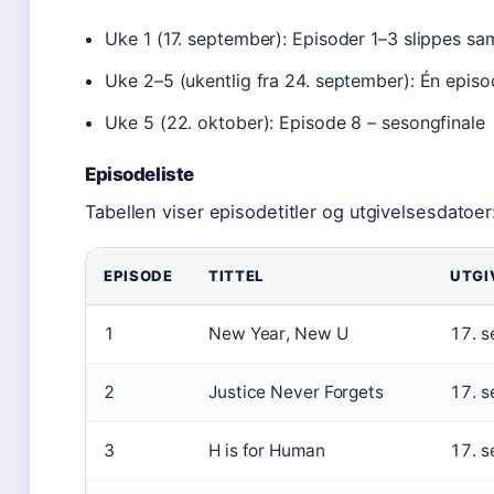
Uke 1 (17. september): Episoder 1–3 slippes sa
Uke 2–5 (ukentlig fra 24. september): Én epis
Uke 5 (22. oktober): Episode 8 – sesongfinale
Episodeliste
Tabellen viser episodetitler og utgivelsesdatoer
EPISODE
TITTEL
UTGI
1
New Year, New U
17. 
2
Justice Never Forgets
17. 
3
H is for Human
17. 