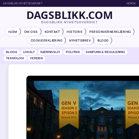
DAGSBLIKK NYHETSOVERSIKT
NORSK
DAGSBLIKK.COM
DAGSBLIKK NYHETSOVERSIKT
HJEM
OM OSS
KONTAKT
HISTORIE
PERSONVERNERKLÆRING
COOKIEERKLÆRING
NYHETSBREV
BLOGG
BLOGG
LOKALT
NÆRINGSLIV
POLITIKK
SAMFUNN & REGULERING
TEKNOLOGI
VERDEN