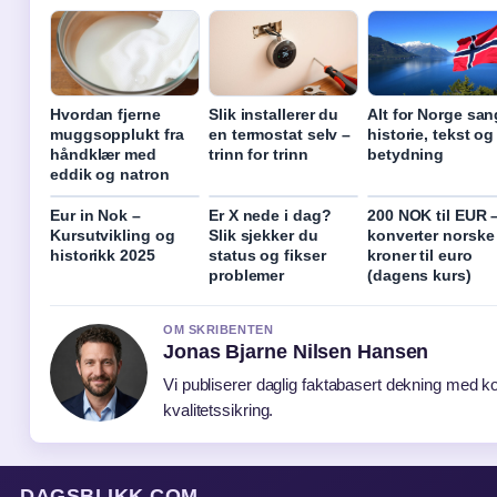
Hvordan fjerne
Slik installerer du
Alt for Norge san
muggsopplukt fra
en termostat selv –
historie, tekst og
håndklær med
trinn for trinn
betydning
eddik og natron
Eur in Nok –
Er X nede i dag?
200 NOK til EUR 
Kursutvikling og
Slik sjekker du
konverter norske
historikk 2025
status og fikser
kroner til euro
problemer
(dagens kurs)
OM SKRIBENTEN
Jonas Bjarne Nilsen Hansen
Vi publiserer daglig faktabasert dekning med ko
kvalitetssikring.
DAGSBLIKK.COM