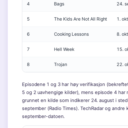
4
Bags
24. 
5
The Kids Are Not All Right
1. ok
6
Cooking Lessons
8. ok
7
Hell Week
15. o
8
Trojan
22. o
Episodene 1 og 3 har høy verifikasjon (bekrefte
5 og 2 uavhengige kilder), mens episode 4 har mo
grunnet en kilde som indikerer 24. august i sted
september (Radio Times). TechRadar og andre ki
september-datoen.