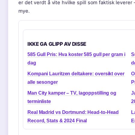
er det verdt å vite hvilke spill som faktisk leverer
mye.
IKKE GA GLIPP AV DISSE
585 Gull Pris: Hva koster 585 gull per gram i
S
dag
d
Kompani Lauritzen deltakere: oversikt over
O
alle sesonger
P
Man City kamper – TV, lagoppstilling og
J
terminliste
2
Real Madrid vs Dortmund: Head-to-Head
L
Record, Stats & 2024 Final
E