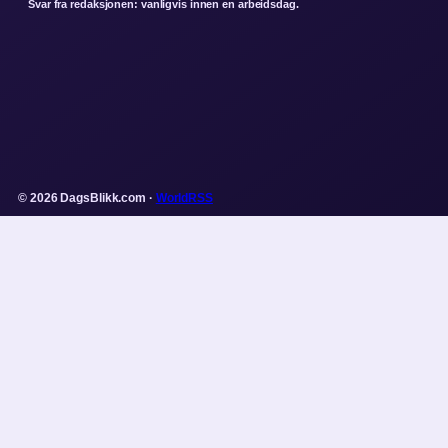
Svar fra redaksjonen: vanligvis innen en arbeidsdag.
© 2026 DagsBlikk.com ·
WorldRSS