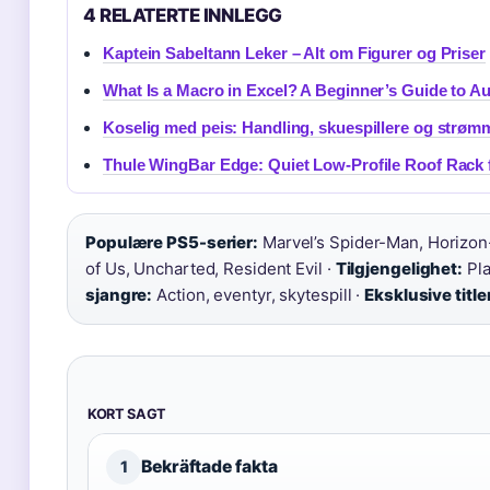
4 RELATERTE INNLEGG
Kaptein Sabeltann Leker – Alt om Figurer og Priser
What Is a Macro in Excel? A Beginner’s Guide to A
Koselig med peis: Handling, skuespillere og strø
Thule WingBar Edge: Quiet Low-Profile Roof Rack f
Populære PS5-serier:
Marvel’s Spider-Man, Horizon-
of Us, Uncharted, Resident Evil ·
Tilgjengelighet:
Pla
sjangre:
Action, eventyr, skytespill ·
Eksklusive title
KORT SAGT
Bekräftade fakta
1