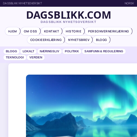
DAGSBLIKK NYHETSOVERSIKT
NORSK
DAGSBLIKK.COM
DAGSBLIKK NYHETSOVERSIKT
HJEM
OM OSS
KONTAKT
HISTORIE
PERSONVERNERKLÆRING
COOKIEERKLÆRING
NYHETSBREV
BLOGG
BLOGG
LOKALT
NÆRINGSLIV
POLITIKK
SAMFUNN & REGULERING
TEKNOLOGI
VERDEN