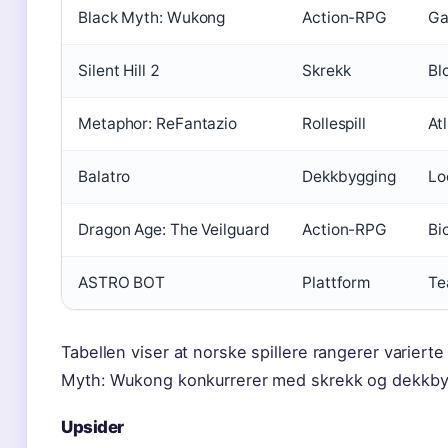
Black Myth: Wukong
Action-RPG
Ga
Silent Hill 2
Skrekk
Bl
Metaphor: ReFantazio
Rollespill
At
Balatro
Dekkbygging
Lo
Dragon Age: The Veilguard
Action-RPG
Bi
ASTRO BOT
Plattform
Te
Tabellen viser at norske spillere rangerer varierte
Myth: Wukong konkurrerer med skrekk og dekkb
Upsider