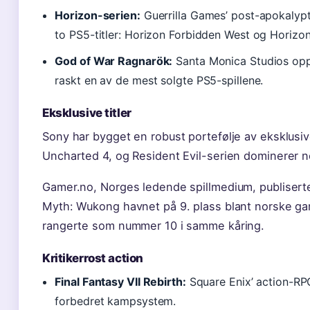
Horizon-serien:
Guerrilla Games’ post-apokalyp
to PS5-titler: Horizon Forbidden West og Horizon
God of War Ragnarök:
Santa Monica Studios oppfø
raskt en av de mest solgte PS5-spillene.
Eksklusive titler
Sony har bygget en robust portefølje av eksklusive t
Uncharted 4, og Resident Evil-serien dominerer nor
Gamer.no, Norges ledende spillmedium, publisert
Myth: Wukong havnet på 9. plass blant norske gam
rangerte som nummer 10 i samme kåring.
Kritikerrost action
Final Fantasy VII Rebirth:
Square Enix’ action-RPG
forbedret kampsystem.