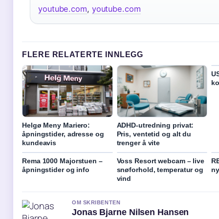
youtube.com
,
youtube.com
FLERE RELATERTE INNLEGG
US
ko
Helgø Meny Mariero:
ADHD-utredning privat:
åpningstider, adresse og
Pris, ventetid og alt du
kundeavis
trenger å vite
Rema 1000 Majorstuen –
Voss Resort webcam – live
RE
åpningstider og info
snøforhold, temperatur og
ny
vind
OM SKRIBENTEN
Jonas Bjarne Nilsen Hansen