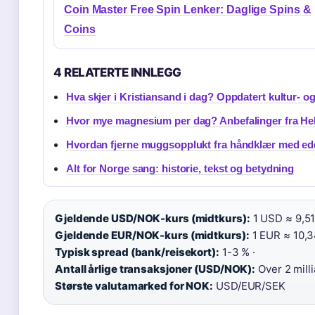
Coin Master Free Spin Lenker: Daglige Spins &
Coins
4 RELATERTE INNLEGG
Hva skjer i Kristiansand i dag? Oppdatert kultur- o
Hvor mye magnesium per dag? Anbefalinger fra Hel
Hvordan fjerne muggsopplukt fra håndklær med ed
Alt for Norge sang: historie, tekst og betydning
Gjeldende USD/NOK-kurs (midtkurs):
1 USD ≈ 9,51
Gjeldende EUR/NOK-kurs (midtkurs):
1 EUR ≈ 10,3
Typisk spread (bank/reisekort):
1-3 % ·
Antall årlige transaksjoner (USD/NOK):
Over 2 mill
Største valutamarked for NOK:
USD/EUR/SEK