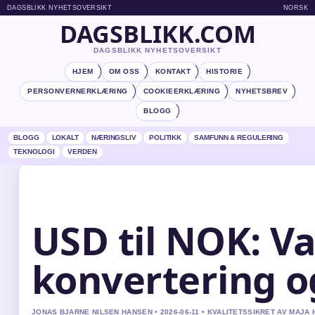
DAGSBLIKK NYHETSOVERSIKT
NORSK
DAGSBLIKK.COM
DAGSBLIKK NYHETSOVERSIKT
HJEM
OM OSS
KONTAKT
HISTORIE
PERSONVERNERKLÆRING
COOKIEERKLÆRING
NYHETSBREV
BLOGG
BLOGG
LOKALT
NÆRINGSLIV
POLITIKK
SAMFUNN & REGULERING
TEKNOLOGI
VERDEN
USD til NOK: Va
konvertering og
JONAS BJARNE NILSEN HANSEN • 2026-06-11 • KVALITETSSIKRET AV MAJA