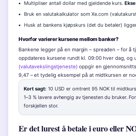
Multipliser antall dollar med gjeldende kurs.
Ekse
Bruk en valutakalkulator som Xe.com (valutakurst
Husk at bankens kjøpskurs (det du betaler) ligge
Hvorfor varierer kursene mellom banker?
Bankene legger på en margin – spreaden – for å t
oppdateres kursene rundt kl. 09:00 hver dag, og 
(valutavekslingstjeneste)
oppgir en gjennomsnitts
9,47 – et tydelig eksempel på at midtkursen er no
Kort sagt:
10 USD er omtrent 95 NOK til midtkurs
1–3 % lavere avhengig av tjenesten du bruker. For
forskjellen stor.
Er det lurest å betale i euro eller 