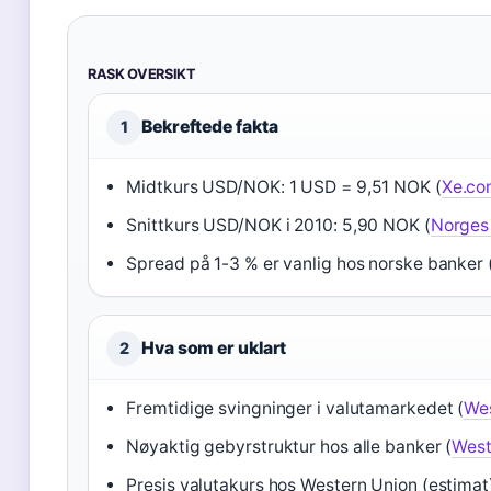
RASK OVERSIKT
Bekreftede fakta
1
Midtkurs USD/NOK: 1 USD = 9,51 NOK (
Xe.co
Snittkurs USD/NOK i 2010: 5,90 NOK (
Norges 
Spread på 1-3 % er vanlig hos norske banker 
Hva som er uklart
2
Fremtidige svingninger i valutamarkedet (
Wes
Nøyaktig gebyrstruktur hos alle banker (
West
Presis valutakurs hos Western Union (estimat