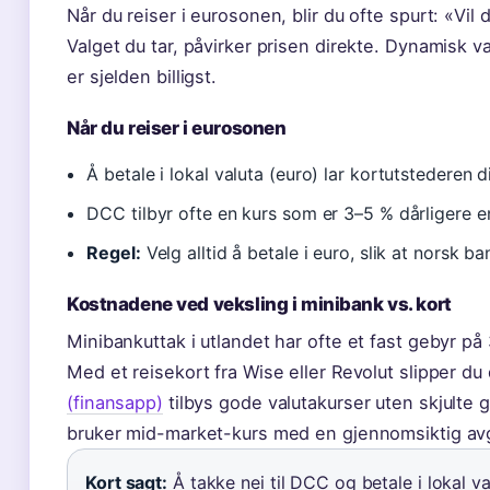
Når du reiser i eurosonen, blir du ofte spurt: «Vil 
Valget du tar, påvirker prisen direkte. Dynamisk v
er sjelden billigst.
Når du reiser i eurosonen
Å betale i lokal valuta (euro) lar kortutstederen d
DCC tilbyr ofte en kurs som er 3–5 % dårligere e
Regel:
Velg alltid å betale i euro, slik at norsk ba
Kostnadene ved veksling i minibank vs. kort
Minibankuttak i utlandet har ofte et fast gebyr på 3
Med et reisekort fra Wise eller Revolut slipper du
(finansapp)
tilbys gode valutakurser uten skjulte 
bruker mid-market-kurs med en gjennomsiktig avg
Kort sagt:
Å takke nei til DCC og betale i lokal v