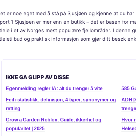
et er noe eget med å stå på Sjusjøen og kjenne at du har a
port 1 Sjusjøen er mer enn en butikk – det er basen for ma
tleie i et av Norges mest populære fjellområder. I denne g
tleietilbud og praktisk informasjon som gjør ditt besøk enk
IKKE GA GLIPP AV DISSE
Egenmelding regler IA: alt du trenger å vite
585 Gu
Feil i statistikk: definisjon, 4 typer, synonymer og
ADHD-u
retting
trenge
Grow a Garden Roblox: Guide, ikkerhet og
Hvor 
popularitet | 2025
Helsed