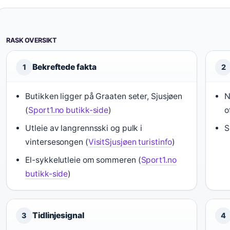
RASK OVERSIKT
Bekreftede fakta
1
2
Butikken ligger på Graaten seter, Sjusjøen
N
(
Sport1.no butikk-side
)
o
Utleie av langrennsski og pulk i
S
vintersesongen (
VisitSjusjøen turistinfo
)
El-sykkelutleie om sommeren (
Sport1.no
butikk-side
)
Tidlinjesignal
3
4