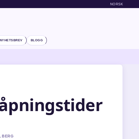
NORSK
NYHETSBREV
BLOGG
 åpningstider
L BERG