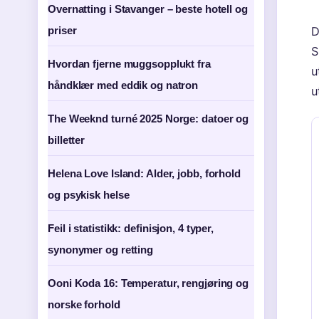
Overnatting i Stavanger – beste hotell og
priser
D
S
Hvordan fjerne muggsopplukt fra
u
håndklær med eddik og natron
u
The Weeknd turné 2025 Norge: datoer og
billetter
Helena Love Island: Alder, jobb, forhold
og psykisk helse
Feil i statistikk: definisjon, 4 typer,
synonymer og retting
Ooni Koda 16: Temperatur, rengjøring og
norske forhold