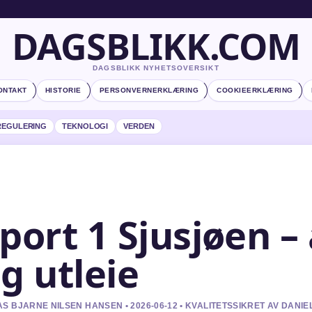
DAGSBLIKK.COM
DAGSBLIKK NYHETSOVERSIKT
ONTAKT
HISTORIE
PERSONVERNERKLÆRING
COOKIEERKLÆRING
REGULERING
TEKNOLOGI
VERDEN
port 1 Sjusjøen –
g utleie
S BJARNE NILSEN HANSEN • 2026-06-12 • KVALITETSSIKRET AV DANIE