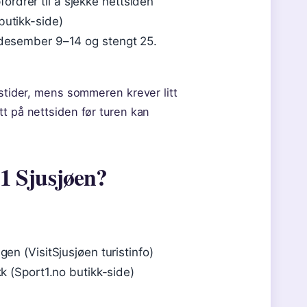
rdrer til å sjekke nettsiden
butikk-side)
. desember 9–14 og stengt 25.
gstider, mens sommeren krever litt
tt på nettsiden før turen kan
 1 Sjusjøen?
gen (VisitSjusjøen turistinfo)
kk (Sport1.no butikk-side)