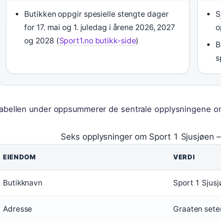
Butikken oppgir spesielle stengte dager
S
for 17. mai og 1. juledag i årene 2026, 2027
o
og 2028 (
Sport1.no butikk-side
)
B
s
abellen under oppsummerer de sentrale opplysningene o
Seks opplysninger om Sport 1 Sjusjøen – f
EIENDOM
VERDI
Butikknavn
Sport 1 Sjus
Adresse
Graaten seter