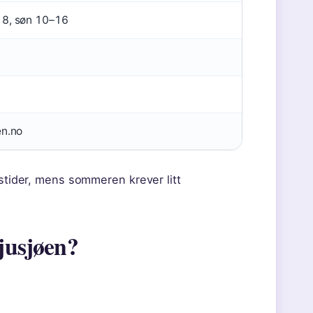
18, søn 10–16
en.no
gstider, mens sommeren krever litt
Sjusjøen?