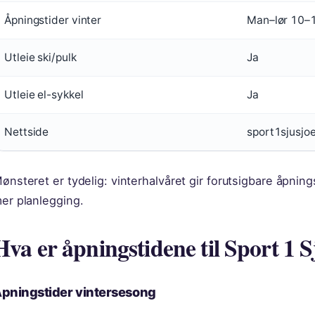
Åpningstider vinter
Man–lør 10–
Utleie ski/pulk
Ja
Utleie el-sykkel
Ja
Nettside
sport1sjusjo
ønsteret er tydelig: vinterhalvåret gir forutsigbare åpnin
er planlegging.
Hva er åpningstidene til Sport 1 
pningstider vintersesong