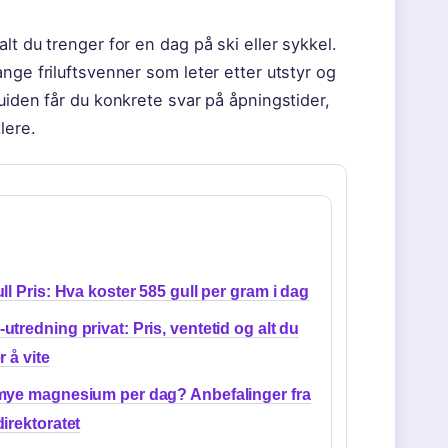
lt du trenger for en dag på ski eller sykkel.
nge friluftsvenner som leter etter utstyr og
uiden får du konkrete svar på åpningstider,
lere.
ll Pris: Hva koster 585 gull per gram i dag
tredning privat: Pris, ventetid og alt du
r å vite
mye magnesium per dag? Anbefalinger fra
irektoratet