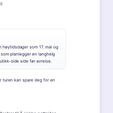
e)
n høytidsdager som 17. mai og
ie som planlegger en langhelg
tikk-side side før avreise.
ør turen kan spare deg for en