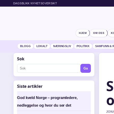
DAGSBLIKK NYHETSOVERSIKT
HJEM
OM OSS
K
BLOGG
LOKALT
NÆRINGSLIV
POLITIKK
SAMFUNN & 
Sok
Ga
S
Siste artikler
o
God kveld Norge – programledere,
nedleggelse og hvor du ser det
JONA