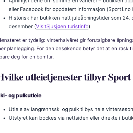
Åpningstidene om sommeren varierer – butikken oppfo
eller Facebook for oppdatert informasjon (Sport1.no 
Historisk har butikken hatt juleåpningstider som 24
desember (
VisitSjusjøen turistinfo
)
ønsteret er tydelig: vinterhalvåret gir forutsigbare åpnin
er planlegging. For den besøkende betyr det at en rask ti
pare deg for en bomtur.
Hvilke utleietjenester tilbyr Sport
ki- og pulkutleie
Utleie av langrennsski og pulk tilbys hele vinterseson
Utstyret kan bookes via nettsiden eller direkte i buti