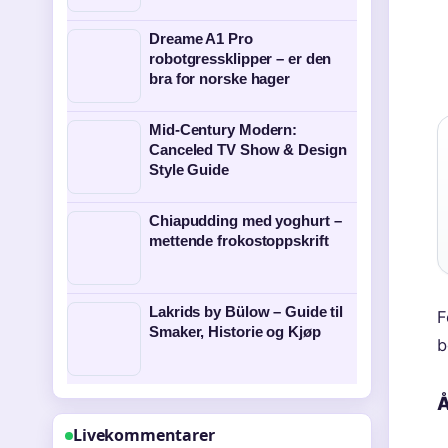
Dreame A1 Pro
robotgressklipper – er den
bra for norske hager
Mid-Century Modern:
Canceled TV Show & Design
Style Guide
Chiapudding med yoghurt –
mettende frokostoppskrift
Lakrids by Bülow – Guide til
F
Smaker, Historie og Kjøp
b
Å
Livekommentarer