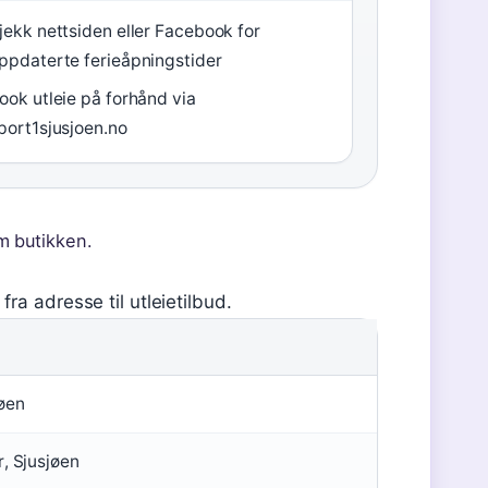
jekk nettsiden eller Facebook for
ppdaterte ferieåpningstider
ook utleie på forhånd via
port1sjusjoen.no
m butikken.
ra adresse til utleietilbud.
jøen
, Sjusjøen