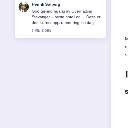
Nora Berg
Folgjer Hvordan fjerne muggsopplukt
fra håndklær med eddik... tett – setter
pris pa den balanserte tonen her.
9 MIN SIDEN
M
m
s
S